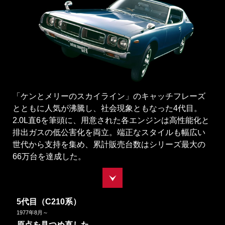
「ケンとメリーのスカイライン」のキャッチフレーズ
とともに人気が沸騰し、社会現象ともなった4代目。
2.0L直6を筆頭に、用意された各エンジンは高性能化と
排出ガスの低公害化を両立。端正なスタイルも幅広い
世代から支持を集め、累計販売台数はシリーズ最大の
66万台を達成した。
5代目（C210系）
1977
年
8
月～
原点を見つめ直した