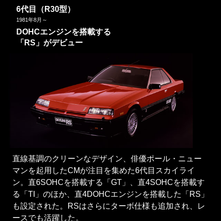
6代目（R30型）
1981
年
8
月～
DOHCエンジンを搭載する
「RS」がデビュー
直線基調のクリーンなデザイン、俳優ポール・ニュー
マンを起用したCMが注目を集めた6代目スカイライ
ン。直6SOHCを搭載する「GT」、直4SOHCを搭載す
る「TI」のほか、直4DOHCエンジンを搭載した「RS」
も設定された。RSはさらにターボ仕様も追加され、レ
ースでも活躍した。