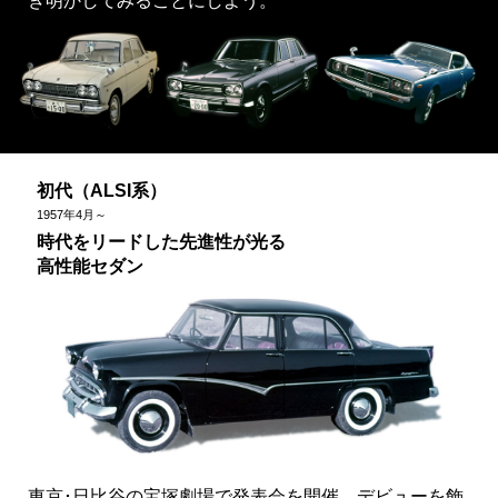
き明かしてみることにしよう。
初代（ALSI系）
1957
年
4
月～
時代をリードした先進性が光る
高性能セダン
東京･日比谷の宝塚劇場で発表会を開催、デビューを飾