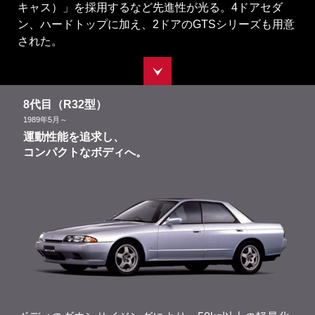
キャス）」を採用するなど先進性が光る。4ドアセダ
ン、ハードトップに加え、2ドアのGTSシリーズも用意
された。
8代目（R32型）
1989
年
5
月～
運動性能を追求し、
コンパクトなボディへ。