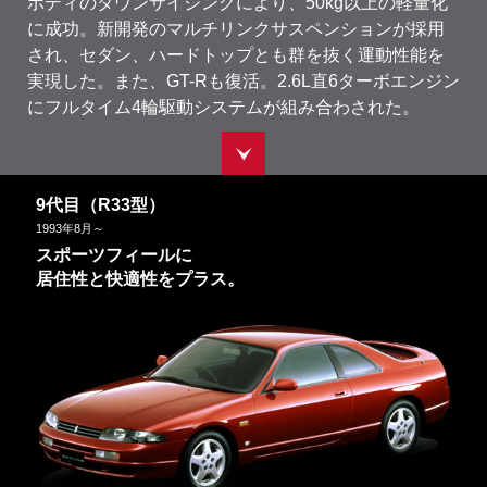
ボディのダウンサイジングにより、50kg以上の軽量化
に成功。新開発のマルチリンクサスペンションが採用
され、セダン、ハードトップとも群を抜く運動性能を
実現した。また、GT-Rも復活。2.6L直6ターボエンジン
にフルタイム4輪駆動システムが組み合わされた。
9代目（R33型）
1993
年
8
月～
スポーツフィールに
居住性と快適性をプラス。