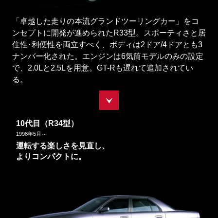
「卓越した走りの本流グランドツーリングカー」をコ
ンセプトに開発が進められたR33型。スポーティさと居
住性･利便性を両立すべく、ボディは2ドア/4ドアとも3
ナンバー化された。エンジンは6気筒モデルのみの設定
で、2.0Lと2.5Lを用意。GT-Rも遅れて追加されてい
る。
10代目（R34型）
1998
年
5
月～
運転する楽しさを見直し、
よりコンパクトに。