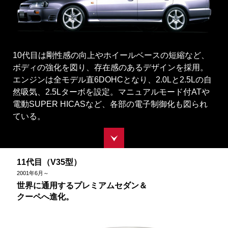
10代目は剛性感の向上やホイールベースの短縮など、
ボディの強化を図り、存在感のあるデザインを採用。
エンジンは全モデル直6DOHCとなり、2.0Lと2.5Lの自
然吸気、2.5Lターボを設定。マニュアルモード付ATや
電動SUPER HICASなど、各部の電子制御化も図られ
ている。
11代目（V35型）
2001
年
6
月～
世界に通用するプレミアムセダン＆
クーペへ進化。