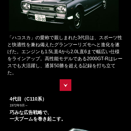
「ハコスカ」の愛称で親しまれた3代目は、スポーツ性
と快適性を兼ね備えたグランツーリズモへと進化を遂
げた。エンジンも1.5L直4から2.0L直6まで幅広い仕様
をラインアップ。高性能モデルである2000GT-Rはレー
スでも大活躍し、通算50勝を超える記録を打ち立て
た。
4代目（C110系）
1972
年
9
月～
巧みな広告戦略で、
一大ブームを巻き起こす。