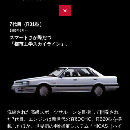
7代目（R31型）
1985
年
8
月～
スマートさが際だつ
「都市工学スカイライン」。
洗練された高級スポーツサルーンを目指して開発され
た7代目。エンジンは新世代の直6DOHC、RB20型を搭
載したほか、世界初の4輪操舵システム「HICAS（ハイ