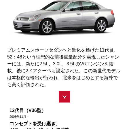
プレミアムスポーツセダンへと進化を遂げた11代目。
52：48という理想的な前後重量配分を実現したシャシ
ーには、新たに2.5L、3.0L、3.5LのV6エンジンを搭
載。後に2ドアクーペも設定された。この新世代モデル
は本格的な輸出が行われ、北米をはじめとする海外で
も高く評価された。
12代目（V36型）
2006
年
11
月～
コンセプトを受け継ぎ、