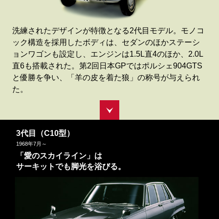
洗練されたデザインが特徴となる2代目モデル。モノコ
ック構造を採用したボディは、セダンのほかステーシ
ョンワゴンも設定し、エンジンは1.5L直4のほか、2.0L
直6も搭載された。第2回日本GPではポルシェ904GTS
と優勝を争い、「羊の皮を着た狼」の称号が与えられ
た。
3代目（C10型）
1968
年
7
月～
「愛のスカイライン」は
サーキットでも脚光を浴びる。